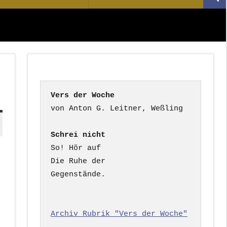
Suc
nach:
Vers der Woche
Schrei nicht
So! Hör auf

Die Ruhe der

Gegenstände.

Archiv Rubrik "Vers der Woche"