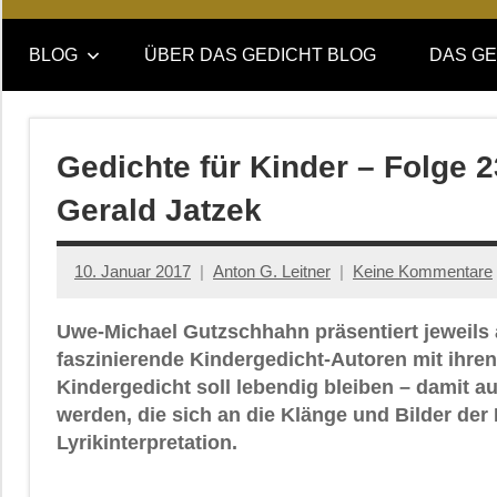
Online-
DAS
Forum
BLOG
ÜBER DAS GEDICHT BLOG
DAS GE
von
GEDICHT
DAS
GEDICHT.
blog
Zeitschrift
Gedichte für Kinder – Folge 
für
Gerald Jatzek
Lyrik,
Essay
und
10. Januar 2017
Anton G. Leitner
Keine Kommentare
Kritik
Uwe-Michael Gutzschhahn präsentiert jeweils
faszinierende Kindergedicht-Autoren mit ihren
Kindergedicht soll lebendig bleiben – damit 
werden, die sich an die Klänge und Bilder der 
Lyrikinterpretation.